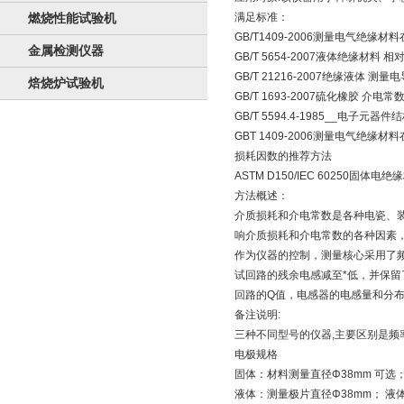
燃烧性能试验机
满足标准：
GB/T1409-2006测量电气
金属检测仪器
GB/T 5654-2007液体绝缘
GB/T 21216-2007绝缘液体
焙烧炉试验机
GB/T 1693-2007硫化橡胶 
GB/T 5594.4-1985__电
GBT 1409-2006测量电气
损耗因数的推荐方法
ASTM D150/IEC 60250
方法概述：
介质损耗和介电常数是各种电瓷、装
响介质损耗和介电常数的各种因素
作为仪器的控制，测量核心采用了
试回路的残余电感减至*低，并保留
回路的Q值，电感器的电感量和分
备注说明:
三种不同型号的仪器,主要区别是频
电极规格
固体：材料测量直径Φ38mm 可选；
液体：测量极片直径Φ38mm； 液体