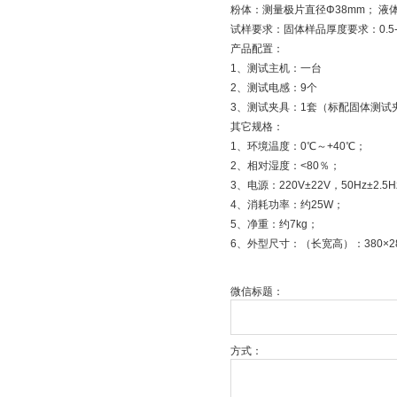
粉体：测量极片直径Φ38mm； 液体
试样要求：固体样品厚度要求：0.5-
产品配置：
1、测试主机：一台
2、测试电感：9个
3、测试夹具：1套（标配固体测试
其它规格：
1、环境温度：0℃～+40℃；
2、相对湿度：<80％；
3、电源：220V±22V，50Hz±2.5
4、消耗功率：约25W；
5、净重：约7kg；
6、外型尺寸：（长宽高）：380×28
微信标题：
方式：