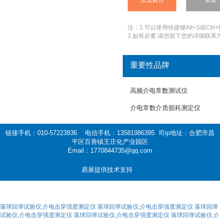
注：1.可以使用快捷键Alt+S或Ctrl+
2.如有必要,请您留下您的详细联系方
重要性品牌
高频介电常数测试仪
介电常数介质损耗测定仪
链接手机：010-57223836 电信手机：13581986395 司ip地址：合肥市昌
平区百善镇王庄化产业园区
Email：1770844735@qq.com
易展提供技术支持
落球回弹试验仪,介电击穿强度测定仪
落球回弹试验仪,介电击穿强度测定仪
落球回弹
试验仪,介电击穿强度测定仪
落球回弹试验仪,介电击穿强度测定仪
落球回弹试验仪,介