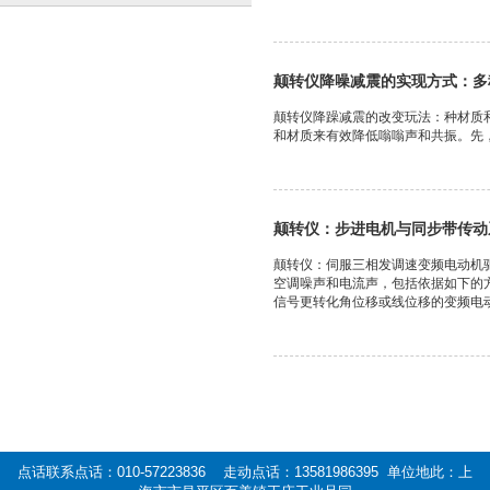
颠转仪降噪减震的实现方式：多
颠转仪降躁减震的改变玩法：种材质
和材质来有效降低嗡嗡声和共振。先，
颠转仪：步进电机与同步带传动
颠转仪：伺服三相发调速变频电动机
空调噪声和电流声，包括依据如下的
信号更转化角位移或线位移的变频电动机
点话联系点话：010-57223836 走动点话：13581986395 单位地此：上