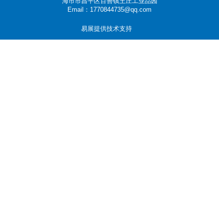
海市市昌平区百善镇王庄工业品园
Email：1770844735@qq.com
易展提供技术支持