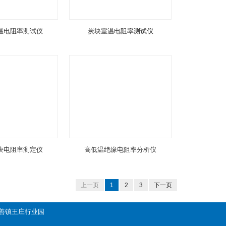
温电阻率测试仪
炭块室温电阻率测试仪
块电阻率测定仪
高低温绝缘电阻率分析仪
上一页
1
2
3
下一页
区百善镇王庄行业园