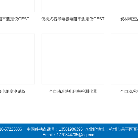
率测定仪GEST
便携式石墨电极电阻率测定仪GEST
炭材料室
块电阻率测试仪
全自动炭块电阻率检测仪器
全自动炭
0-57223836 中国移动点话号：13581986395 企业IP地址：杭州市昌平
Email：1770844735@qq.com