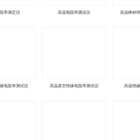
阻率测定仪
高温电阻率测试仪
高温棒材
缘电阻率测试仪
高温真空绝缘电阻率测试仪
高温绝