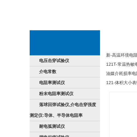
货品展示台
新-高温环境电
电压击穿试验仪
121T-常温热
介电常数
油媒介耗损率电
电阻率测试仪
121-体积大
粉末电阻率测试仪
落球回弹试验仪,介电击穿强度
测定仪:导体、半导体电阻率
耐电弧测试仪