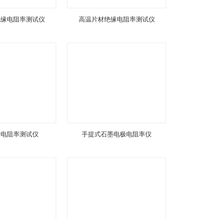
绝缘电阻率测试仪
高温片材绝缘电阻率测试仪
缘电阻率测试仪
手提式石墨电极电阻率仪