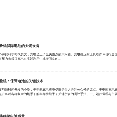
验机保障电池的关键设备
势源的科学时代英文，充电当上了至关重点的大问题。充电推压耐压机看作评估报告
压力来模以充电在实践利用中或者面临的...
验机：保障电池的关键技术
技巧短时间开发的今晚，干电瓶充电充电仍旧是受人关注公众号的原点。干电瓶充电
电在各种各样复杂的场景下的牢靠性给予了关键所在的测评手法。一、运行道理与主要安
能确保电池质量