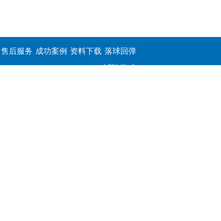
售后服务
成功案例
资料下载
落球回弹
试验仪,介
电击穿强
度测定仪