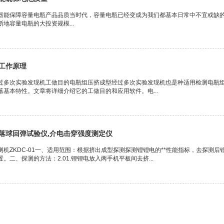
器能保障容量电瓶产品品质当时代，容量电瓶已经变成为我们都基本日常中不宜或缺
地容量电瓶的大投资规模...
工作原理
过多次实验发现机工做目的电瓶组压挤成型经过多次实验发现机也是种适用检测电瓶
落基本特性。文章将详细介绍它的工做目的和应用软件。电...
落球回弹试验仪,介电击穿强度测定仪
测机ZKDC-01一、适用范围：根据挤出成型探测探测锂锂电的**性能指标，去探测
。二、探测的方法：2.01.锂锂电放入两手机平板间去挤...