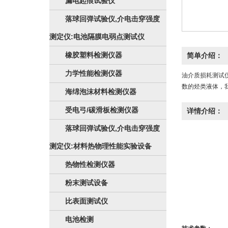
漏电起痕试验仪
落球回弹试验仪,介电击穿强度
测定仪:电池隔膜电弱点测试仪
橡胶塑料检测仪器
简单介绍：
力学性能检测仪器
油介质损耗测试
数的烃类液体，
海绵泡沫材料检测仪器
受电弓/碳滑板检测仪器
详情介绍：
落球回弹试验仪,介电击穿强度
测定仪:材料热物理性能实验设备
热物性检测仪器
粉末测试设备
比表面测试仪
电池检测