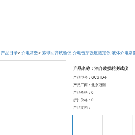
>
产品目录
>
介电常数
>
落球回弹试验仪,介电击穿强度测定仪:液体介电常
产品名称：油介质损耗测试仪
产品型号：GCSTD-F
产品厂商：北京冠测
产品价格：0
折扣价格：0
产品文档：