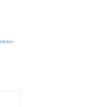
数测试仪
>