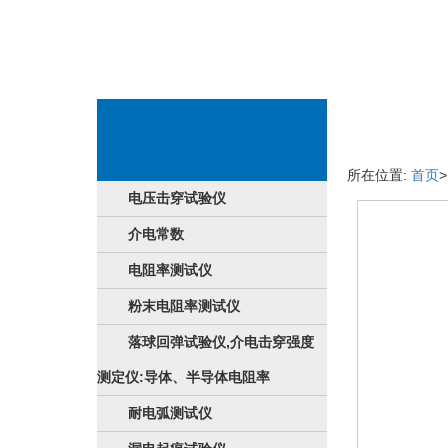
服务详细信息
所在位置:
首页
电压击穿试验仪
介电常数
电阻率测试仪
粉末电阻率测试仪
落球回弹试验仪,介电击穿强度
测定仪:导体、半导体电阻率
耐电弧测试仪