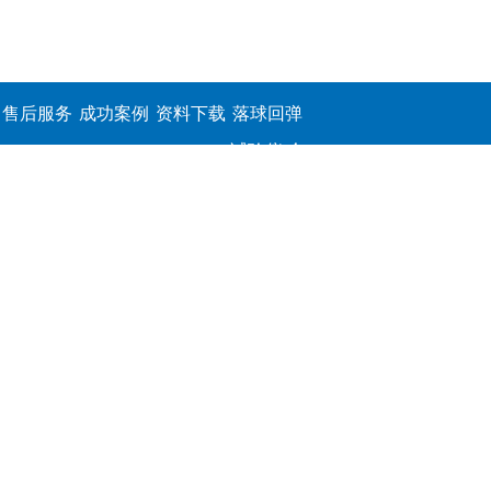
售后服务
成功案例
资料下载
落球回弹
试验仪,介
电击穿强
度测定仪