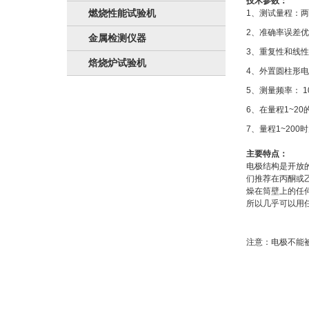
技术参数：
燃烧性能试验机
1、测试量程：两个
2、准确率误差优
金属检测仪器
3、重复性和线性优
焙烧炉试验机
4、外置圆柱形
5、测量频率： 1
6、在量程1~2
7、量程1~200
主要特点：
电极结构是开放
们推荐在丙酮或
燥在筒壁上的任
所以几乎可以用
注意：电极不能