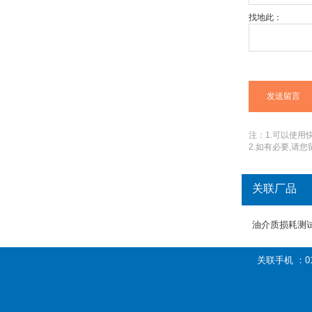
找地此：
注：1.可以使用快捷
2.如有必要,请
关联厂品
油介质损耗测
关联手机 ：0