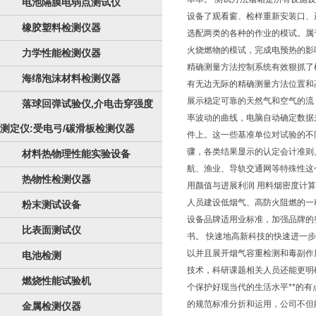
电池隔膜电弱点测试仪
设备了观看窗、检样重新安装口、
橡胶塑料检测仪器
选配两类的各种的作业的模试。属
火烧燃物的模试，完成电预热的影
力学性能检测仪器
精确测量方法控制系统有效狠抓了
海绵泡沫材料检测仪器
有无边无际的精确测量方法位置和
展示稳定可靠的天然气和空气的流
落球回弹试验仪,介电击穿强度
率波动的曲线，电脑自动确定数据
测定仪:受电弓/碳滑板检测仪器
件上。这一些基准单位对试验的不
骤，各类结果显示的认定会计准则
材料热物理性能实验设备
航、渔业、导轨交通网等特殊性这
热物性检测仪器
用颜值与进展利润 用料烟密度计
人员建设低烟气、高防火阻燃的一
粉末测试设备
设备品牌适用业标准，加强品牌的
比表面测试仪
书。 快速地高新科技的快速进一
以并且展开烟气容重检测和毒副作
电池检测
技术，科研课题相关人员还能更明
燃烧性能试验机
个保护好现当代的生活水平**的
的规范标准分折和运用，公司不但
金属检测仪器