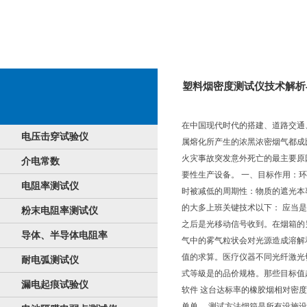
塑料烟密度测试仪技术解析
在中国现代时代的搭建、道路交通
电压击穿试验仪
属熔化所产生的浓黑浓密烟气都成
火灾事故突发意外死亡的最主要原
介电常数
要性生产设备。 一、目标作用：
电阻率测试仪
时被减低的周期性：物质的遮光本
的大多上班关键技术以下： 应当
粉末电阻率测试仪
之后是光移动信号收到。在烟箱的
导体、半导体电阻率
气中的雾气粒状会对光源造成溶解
值的求算。医疗仪器不同光纤激光
耐电弧测试仪
式等級是的品价规格。那些目标值
漏电起痕试验仪
软件 这台达标率的橡胶烟相对密
单单。 测试方法烟箱是所有设施